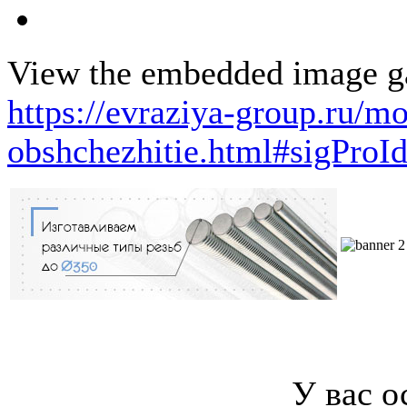
View the embedded image gal
https://evraziya-group.ru/m
obshchezhitie.html#sigProI
У вас о