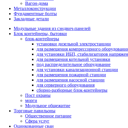
Вагон-дома
Металлоконструкции
Фундаментные болты
Закладные детали
Модульные здания из сэндвич-панелей
Блок контейнеры, бытовки
блок-контейнеры
установки дизельной электростанции
для размещения компрессорного оборудовани
для установки ИБП, стабилизаторов напряже
для размещения котельной установки
под распределительное оборудование
для установки канализационной станции
для размещения пожарной станции
для размещения насосной станции
для серверного оборудования
сборно-разборные блок-контейнеры
Пост охраны
морги
Модульное общежитие
Торговые павильоны
Общественное питание
Сфера услуг
Оцинкованные сваи