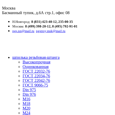
Москва
Басманный тупик, д.6А стр.1, офис 08
Н.Новгород:
8 (831) 423-40-12,
235-00-35
Москва:
8 (499) 398-20-12,
8 (495) 792-91-01
ngs.nn@mail.ru
ngstroy.msk@mail.ru
шпилька резьбовая-штанга
Высокопрочная
Оцинкованная
ГОСТ 22032-76
ГОСТ 22034-76
ГОСТ 22042-76
ГОСТ 9066-75
Din 975
Din 976
М16
М18
М20
М24