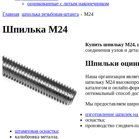
оцинкованные с литым наконечником
Главная
шпилька резьбовая-штанга
М24
Шпилька М24
Купить шпильку М24, 
соединения узлов и дет
Шпильки оцинк
Наша организация являе
шпильку М24 высокопроч
каталогом и онлайн-фор
оптимальный способ дос
Мы предоставляем широк
изготовление шпилек на 
оснастка;
производство сэндвич-п
штамповая оснастка
;
калибровка металла.