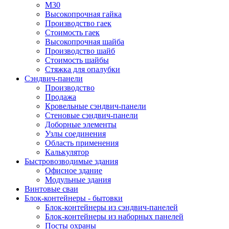
М30
Высокопрочная гайка
Производство гаек
Стоимость гаек
Высокопрочная шайба
Производство шайб
Стоимость шайбы
Стяжка для опалубки
Сэндвич-панели
Производство
Продажа
Кровельные сэндвич-панели
Стеновые сэндвич-панели
Доборные элементы
Узлы соединения
Область применения
Калькулятор
Быстровозводимые здания
Офисное здание
Модульные здания
Винтовые сваи
Блок-контейнеры - бытовки
Блок-контейнеры из сэндвич-панелей
Блок-контейнеры из наборных панелей
Посты охраны