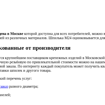
цена в Москве
которой доступна для всех потребителей, можно
алей из различных материалов. Шпилька М24 оцинковывается дл
ованные от производителя
тся крупнейшим поставщиком крепежных изделий в Московской об
ную резьбовую по привлекательной стоимости можно на нашем с
мой заказа. По интернету каждый покупатель может получить 
тавки шпилек и другого товара.
ий перечень услуг:
заказ
разного диаметра;
анелей;